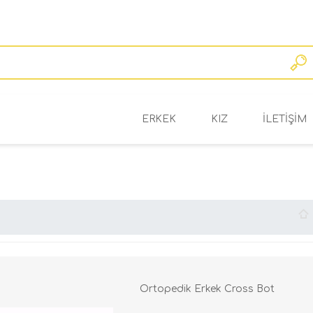
ERKEK
KIZ
ILETIŞIM
BAHAR/YAZ
BAHAR/YAZ
OKUL/KIŞ
OKUL/KIŞ
Ortopedik Erkek Cross Bot