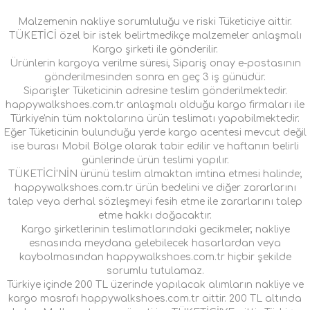
Malzemenin nakliye sorumluluğu ve riski Tüketiciye aittir.
TÜKETİCİ özel bir istek belirtmedikçe malzemeler anlaşmalı
Kargo şirketi ile gönderilir.
Ürünlerin kargoya verilme süresi, Sipariş onay e-postasının
gönderilmesinden sonra en geç 3 iş günüdür.
Siparişler Tüketicinin adresine teslim gönderilmektedir.
happywalkshoes.com.tr anlaşmalı olduğu kargo firmaları ile
Türkiye'nin tüm noktalarına ürün teslimatı yapabilmektedir.
Eğer Tüketicinin bulunduğu yerde kargo acentesi mevcut değil
ise burası Mobil Bölge olarak tabir edilir ve haftanın belirli
günlerinde ürün teslimi yapılır.
TÜKETİCİ'NİN ürünü teslim almaktan imtina etmesi halinde;
happywalkshoes.com.tr ürün bedelini ve diğer zararlarını
talep veya derhal sözleşmeyi fesih etme ile zararlarını talep
etme hakkı doğacaktır.
Kargo şirketlerinin teslimatlarındaki gecikmeler, nakliye
esnasında meydana gelebilecek hasarlardan veya
kaybolmasından happywalkshoes.com.tr hiçbir şekilde
sorumlu tutulamaz.
Türkiye içinde 200 TL üzerinde yapılacak alımların nakliye ve
kargo masrafı happywalkshoes.com.tr aittir. 200 TL altında