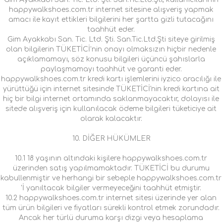
happywalkshoes.com.tr internet sitesine alışveriş yapmak
amacı ile kayıt ettikleri bilgilerini her şartta gizli tutacağını
taahhüt eder.
Gim Ayakkabı San. Tic. Ltd. Şti. San.Tic.Ltd.Şti siteye girilmiş
olan bilgilerin TÜKETİCİ’nin onayı olmaksızın hiçbir nedenle
açıklamamayı, söz konusu bilgileri üçüncü şahıslarla
paylaşmamayı taahhüt ve garanti eder.
happywalkshoes.com.tr kredi kartı işlemlerini iyzico aracılığı ile
yürüttüğü için internet sitesinde TÜKETİCİ'nin kredi kartına ait
hiç bir bilgi internet ortamında saklanmayacaktır, dolayısı ile
sitede alışveriş için kullanılacak ödeme bilgileri tüketiciye ait
olarak kalacaktır.
10. DİĞER HÜKÜMLER
10.1 18 yaşının altındaki kişilere happywalkshoes.com.tr
üzerinden satış yapılmamaktadır. TÜKETİCİ bu durumu
kabullenmiştir ve herhangi bir sebeple happywalkshoes.com.tr
'İ yanıltacak bilgiler vermeyeceğini taahhüt etmiştir.
10.2 happywalkshoes.com.tr internet sitesi üzerinde yer alan
tüm ürün bilgileri ve fiyatları sürekli kontrol etmek zorundadır.
Ancak her türlü duruma karşı dizgi veya hesaplama