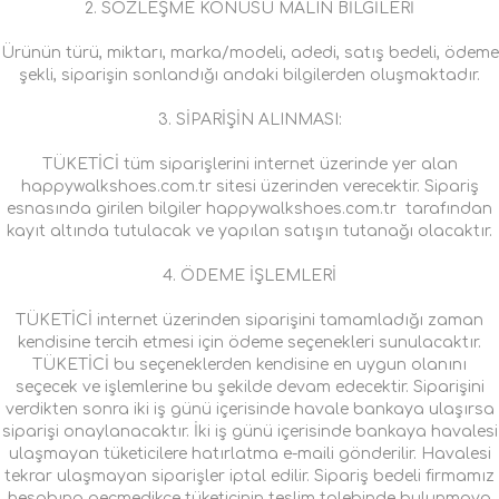
2. SÖZLEŞME KONUSU MALIN BİLGİLERİ
Ürünün türü, miktarı, marka/modeli, adedi, satış bedeli, ödeme
şekli, siparişin sonlandığı andaki bilgilerden oluşmaktadır.
3. SİPARİŞİN ALINMASI:
TÜKETİCİ tüm siparişlerini internet üzerinde yer alan
happywalkshoes.com.tr sitesi üzerinden verecektir. Sipariş
esnasında girilen bilgiler happywalkshoes.com.tr tarafından
kayıt altında tutulacak ve yapılan satışın tutanağı olacaktır.
4. ÖDEME İŞLEMLERİ
TÜKETİCİ internet üzerinden siparişini tamamladığı zaman
kendisine tercih etmesi için ödeme seçenekleri sunulacaktır.
TÜKETİCİ bu seçeneklerden kendisine en uygun olanını
seçecek ve işlemlerine bu şekilde devam edecektir. Siparişini
verdikten sonra iki iş günü içerisinde havale bankaya ulaşırsa
siparişi onaylanacaktır. İki iş günü içerisinde bankaya havalesi
ulaşmayan tüketicilere hatırlatma e-maili gönderilir. Havalesi
tekrar ulaşmayan siparişler iptal edilir. Sipariş bedeli firmamız
hesabına geçmedikçe tüketicinin teslim talebinde bulunmaya