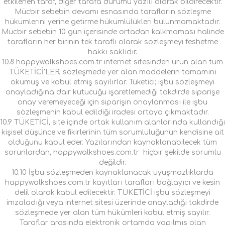
etkilenen taraf, diğer tarafa durumu yazılı olarak bildirecektir.
Mücbir sebebin devamı esnasında tarafların sözleşme
hükümlerini yerine getirme hükümlülükleri bulunmamaktadır.
Mücbir sebebin 10 gün içerisinde ortadan kalkmaması halinde
tarafların her birinin tek taraflı olarak sözleşmeyi feshetme
hakkı saklıdır.
10.8 happywalkshoes.com.tr internet sitesinden ürün alan tüm
TÜKETİCİ'LER, sözleşmede yer alan maddelerin tamamını
okumuş ve kabul etmiş sayılırlar. Tüketici; işbu sözleşmeyi
onayladığına dair kutucuğu işaretlemediği takdirde siparişe
onay veremeyeceği için siparişin onaylanması ile işbu
sözleşmenin kabul edildiği iradesi ortaya çıkmaktadır.
10.9 TÜKETİCİ, site içinde ortak kullanım alanlarında kullandığı
kişisel düşünce ve fikirlerinin tüm sorumluluğunun kendisine ait
olduğunu kabul eder. Yazılarından kaynaklanabilecek tüm
sorunlardan, happywalkshoes.com.tr hiçbir şekilde sorumlu
değildir.
10.10 İşbu sözleşmeden kaynaklanacak uyuşmazlıklarda
happywalkshoes.com.tr kayıtları tarafları bağlayıcı ve kesin
delil olarak kabul edilecektir. TÜKETİCİ işbu sözleşmeyi
imzaladığı veya internet sitesi üzerinde onayladığı takdirde
sözleşmede yer alan tüm hükümleri kabul etmiş sayılır.
Taraflar arasında elektronik ortamda yapılmış olan