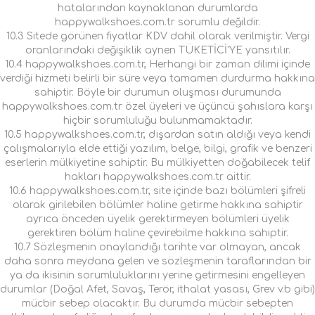
hatalarından kaynaklanan durumlarda
happywalkshoes.com.tr sorumlu değildir.
10.3 Sitede görünen fiyatlar KDV dahil olarak verilmiştir. Vergi
oranlarındaki değişiklik aynen TÜKETİCİ'YE yansıtılır.
10.4 happywalkshoes.com.tr, Herhangi bir zaman dilimi içinde
verdiği hizmeti belirli bir süre veya tamamen durdurma hakkına
sahiptir. Böyle bir durumun oluşması durumunda
happywalkshoes.com.tr özel üyeleri ve üçüncü şahıslara karşı
hiçbir sorumluluğu bulunmamaktadır.
10.5 happywalkshoes.com.tr, dışardan satın aldığı veya kendi
çalışmalarıyla elde ettiği yazılım, belge, bilgi, grafik ve benzeri
eserlerin mülkiyetine sahiptir. Bu mülkiyetten doğabilecek telif
hakları happywalkshoes.com.tr aittir.
10.6 happywalkshoes.com.tr, site içinde bazı bölümleri şifreli
olarak girilebilen bölümler haline getirme hakkına sahiptir
ayrıca önceden üyelik gerektirmeyen bölümleri üyelik
gerektiren bölüm haline çevirebilme hakkına sahiptir.
10.7 Sözleşmenin onaylandığı tarihte var olmayan, ancak
daha sonra meydana gelen ve sözleşmenin taraflarından bir
ya da ikisinin sorumluluklarını yerine getirmesini engelleyen
durumlar (Doğal Afet, Savaş, Terör, ithalat yasası, Grev v.b gibi)
mücbir sebep olacaktır. Bu durumda mücbir sebepten