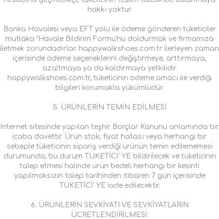
hakkı yoktur.
Banka Havalesi veya EFT yolu ile ödeme gönderen tüketiciler
mutlaka "Havale Bildirim Formu"nu doldurmak ve firmamıza
iletmek zorundadırlar. happywalkshoes.com.tr ilerleyen zaman
içerisinde ödeme seçeneklerini değiştirmeye, arttırmaya,
azaltmaya ya da kaldırmaya yetkilidir.
happywalkshoes.com.tr, tüketicinin ödeme amacı ile verdiği
bilgileri korumakla yükümlüdür.
5. ÜRÜNLERİN TEMİN EDİLMESİ
Internet sitesinde yapılan teşhir Borçlar Kanunu anlamında bir
icaba davettir. Ürün stok, fiyat hatası veya herhangi bir
sebeple tüketicinin sipariş verdiği ürünün temin edilememesi
durumunda; bu durum TÜKETİCİ' YE bildirilecek ve tüketicinin
talep etmesi halinde ürün bedeli herhangi bir kesinti
yapılmaksızın talep tarihinden itibaren 7 gün içerisinde
TÜKETİCİ' YE iade edilecektir.
6. ÜRÜNLERİN SEVKİYATI VE SEVKİYATLARIN
ÜCRETLENDİRİLMESİ: