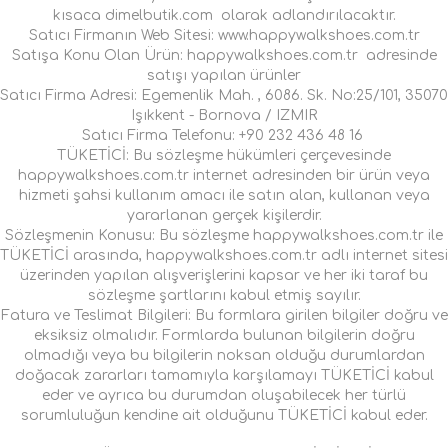
kısaca dimelbutik.com olarak adlandırılacaktır.
Satıcı Firmanın Web Sitesi: www.happywalkshoes.com.tr
Satışa Konu Olan Ürün: happywalkshoes.com.tr adresinde
satışı yapılan ürünler
Satıcı Firma Adresi: Egemenlik Mah. , 6086. Sk. No:25/101, 35070
Işıkkent - Bornova / IZMIR
Satıcı Firma Telefonu: +90 232 436 48 16
TÜKETİCİ: Bu sözleşme hükümleri çerçevesinde
happywalkshoes.com.tr internet adresinden bir ürün veya
hizmeti şahsi kullanım amacı ile satın alan, kullanan veya
yararlanan gerçek kişilerdir.
Sözleşmenin Konusu: Bu sözleşme happywalkshoes.com.tr ile
TÜKETİCİ arasında, happywalkshoes.com.tr adlı internet sitesi
üzerinden yapılan alışverişlerini kapsar ve her iki taraf bu
sözleşme şartlarını kabul etmiş sayılır.
Fatura ve Teslimat Bilgileri: Bu formlara girilen bilgiler doğru ve
eksiksiz olmalıdır. Formlarda bulunan bilgilerin doğru
olmadığı veya bu bilgilerin noksan olduğu durumlardan
doğacak zararları tamamıyla karşılamayı TÜKETİCİ kabul
eder ve ayrıca bu durumdan oluşabilecek her türlü
sorumluluğun kendine ait olduğunu TÜKETİCİ kabul eder.