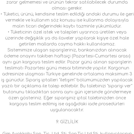
zarar gelmemesi ve ürünün tekrar satılabilecek durumda
olması gerekir.
• Tüketici, ürünü, kendisine teslim edildiği andaki durumu ile geri
vermekle ve kullanım söz konusu ise kullanma dolayısıyla
malın ticari değerindeki kaybı tazminle yükümlüdür.
• Tüketicinin özel istek ve talepleri uyarınca üretilen veya
üzerinde değişiklik ya da ilaveler yapılarak kişiye özel hale
getirilen mallarda cayma hakkı kullanılamaz.
Sistemimize ulaşan siparişleriniz, bankanızdan alınacak
ödeme onayını takiben haftaiçi (Pazartesi-Cumartesi arası)
aynı gün kargoya teslim edilir. Pazar günü alınan siparişlerin
teslimatı Pazartesi günü mesai bitiminde yapılır. Kargonun
adresinize ulaşması Türkiye genelinde ortalama maksimum 3
iş günüdür. Sipariş iptalleri "iletişim" bölümümüzden yapılacak
yazılı bir açıklama ile talep edilebilir. Bu talebinizi "siparişi ver"
butonunu tıkladıktan sonra aynı gün içersinde göndermeye
özen gösteriniz. Eğer siparişiniz iptal talebinizden önce
kargoya teslim edilmiş ise aşağıdaki iade prosedürleri
uygulanacaktır.
9. GİZLİLİK
Gim Ayakkabı San. Tic. Ltd. Şti. San.Tic.Ltd.Şti, kullanıcılarının