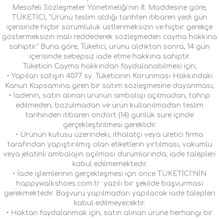
Mesafeli Sözleşmeler Yönetmeliği’nin 8. Maddesine göre,
TÜKETİCİ, "Ürünü teslim aldığı tarihten itibaren yedi gün
içerisinde hiçbir sorumluluk üstlenmeksizin ve hiçbir gerekçe
göstermeksizin malı reddederek sözleşmeden cayma hakkına
sahiptir." Buna göre, Tüketici, ürünü aldıktan sonra, 14 gün
içerisinde sebepsiz iade etme hakkına sahiptir.
Tüketicin Cayma hakkından faydalanabilmesi için;
• Yapılan satışın 4077 sy. Tüketicinin Korunması Hakkındaki
Kanun Kapsamına giren bir satım sözleşmesine dayanması,
• İadenin, satın alınan ürünün ambalajı açılmadan, tahrip
edilmeden, bozulmadan ve ürün kullanılmadan teslim
tarihinden itibaren ondört (14) günlük süre içinde
gerçekleştirilmesi gereklidir.
• Ürünün kutusu üzerindeki, ithalatçı veya üretici firma
tarafından yapıştırılmış olan etiketlerin yırtılması, vakumlu
veya jelatinli ambalajın açılması durumlarında, iade talepleri
kabul edilmemektedir.
• İade işlemlerinin gerçekleşmesi için önce TÜKETİCİ'NİN
happywalkshoes.com.tr yazılı bir şekilde başvurması
gerekmektedir. Başvuru yapılmadan yapılacak iade talepleri
kabul edilmeyecektir.
• Haktan faydalanmak için, satın alınan ürüne herhangi bir