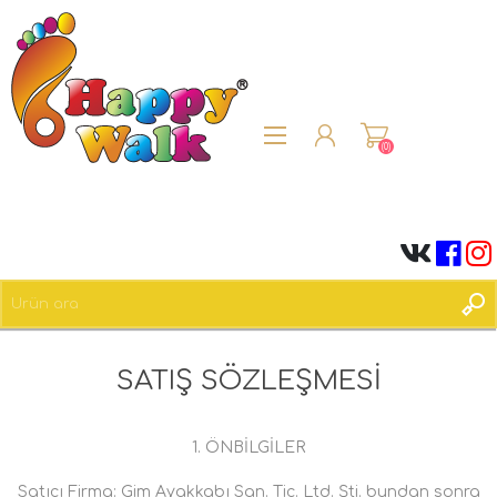
(0)
ÜYE OL
SATIŞ SÖZLEŞMESI
OTURUM AÇ
1. ÖNBİLGİLER
Satıcı Firma: Gim Ayakkabı San. Tic. Ltd. Şti. bundan sonra