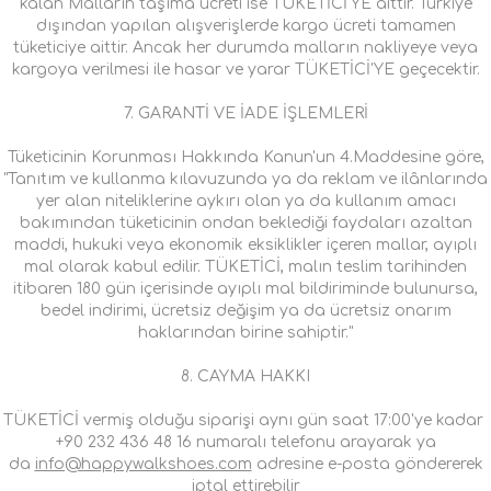
kalan Malların taşıma ücreti ise TÜKETİCİ'YE aittir. Türkiye
dışından yapılan alışverişlerde kargo ücreti tamamen
tüketiciye aittir. Ancak her durumda malların nakliyeye veya
kargoya verilmesi ile hasar ve yarar TÜKETİCİ'YE geçecektir.
7. GARANTİ VE İADE İŞLEMLERİ
Tüketicinin Korunması Hakkında Kanun'un 4.Maddesine göre,
"Tanıtım ve kullanma kılavuzunda ya da reklam ve ilânlarında
yer alan niteliklerine aykırı olan ya da kullanım amacı
bakımından tüketicinin ondan beklediği faydaları azaltan
maddi, hukuki veya ekonomik eksiklikler içeren mallar, ayıplı
mal olarak kabul edilir. TÜKETİCİ, malın teslim tarihinden
itibaren 180 gün içerisinde ayıplı mal bildiriminde bulunursa,
bedel indirimi, ücretsiz değişim ya da ücretsiz onarım
haklarından birine sahiptir."
8. CAYMA HAKKI
TÜKETİCİ vermiş olduğu siparişi aynı gün saat 17:00'ye kadar
+90 232 436 48 16 numaralı telefonu arayarak ya
da
info@happywalkshoes.com
adresine e-posta göndererek
iptal ettirebilir