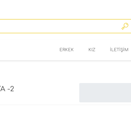
ERKEK
KIZ
ILETIŞIM
BAHAR/YAZ
BAHAR/YAZ
OKUL/KIŞ
OKUL/KIŞ
A -2