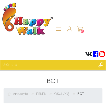
(0)
ÜYE OL
BOT
OTURUM AÇ
Anasayfa
ERKEK
OKUL/KIŞ
BOT