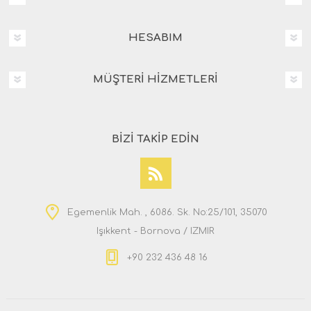
HESABIM
MÜŞTERI HIZMETLERI
BIZI TAKIP EDIN
Egemenlik Mah. , 6086. Sk. No:25/101, 35070
Işıkkent - Bornova / IZMIR
+90 232 436 48 16